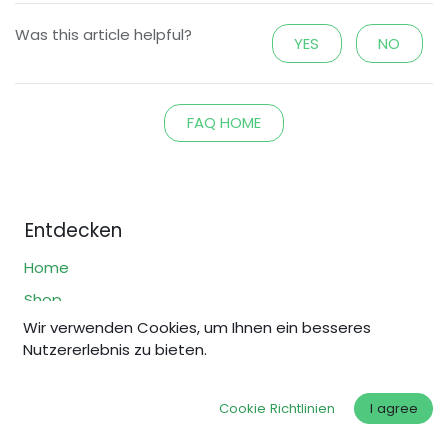
Was this article helpful?
YES
NO
FAQ HOME
Entdecken
Home
Shop
Wir verwenden Cookies, um Ihnen ein besseres
Warum faires Gold?
Nutzererlebnis zu bieten.
Faire Standards
Über uns
Cookie Richtlinien
I agree
FAQs