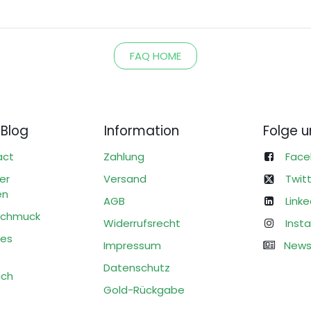
FAQ HOME
 Blog
Information
Folge u
act
Zahlung
Face
 Silber
Versand
Twit
en
AGB
Linke
 Schmuck
Widerrufsrecht
Inst
ltiges
Impressum
News
Datenschutz
ufe ich
Gold-Rückgabe