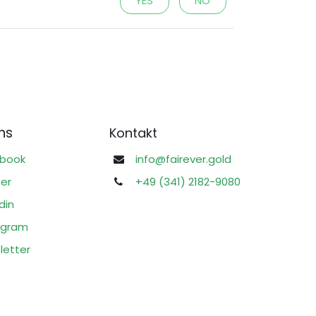
YES
NO
ns
Kontakt
book
info@fairever.gold
ter
+49 (341) 2182-9080
din
agram
letter