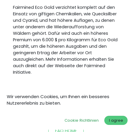
Fairmined Eco Gold verzichtet komplett auf den
Einsatz von giftigen Chemikalien, wie Quecksilber
und Cyanid, und hat höhere Auflagen, zu denen
unter anderem die Wiederaufforstung von
Wäldern gehört. Dafür wird auch ein höheres
Premium von 6.000 $ pro Kilogramm für Eco Gold
gezahlt, um die höheren Ausgaben und den
geringeren Ertrag der Arbeiter vor Ort
auszugleichen. Mehr Informationen erhalten Sie
auch direkt auf der Webseite der Fairmined
Initiative.
Wir verwenden Cookies, um Ihnen ein besseres
Nutzererlebnis zu bieten.
Was this article helpful?
YES
NO
Cookie Richtlinien
I agree
FAQ HOME