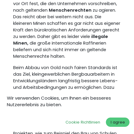
vor Ort fest, die den Unternehmen vorschreiben,
nach geltenden
Menschenrechten
zu agieren.
Das reicht aber bei weitem nicht aus. Die
kleineren Minen schaffen es gar nicht aus eigener
Kraft den bürokratischen Anforderungen gerecht
zu werden. Daher gibt es leider viele
illegale
Minen,
die große internationale Raffinerien
beliefern und sich nicht immer an geltende
Menschenrechte halten.
Beim Abbau von Gold nach fairen Standards ist
das Ziel, kleingewerblichen Bergbauarbeitern in
Entwicklungsländern langfristig bessere Lebens-
und Arbeitsbedingungen zu ermöglichen. Dazu
gehört zuallererst, dass wir Ihnen die Möglichkeit
Wir verwenden Cookies, um Ihnen ein besseres
geben, Ihren Lebensunterhalt eigenständig zu
Nutzererlebnis zu bieten.
verdienen. Die Zahlung von fairen Löhnen wird
durch das Festlegen eines Mindestpreises
möglich gemacht. Zusätzlich erhalten die Minen
Cookie Richtlinien
I agree
Prämien, die sie für die Umsetzung von sozialen
Projekten, wie zum Beispiel den Bau von Schulen